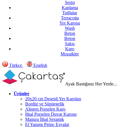
Serisi
Kaplama
Tuğlalar
Terracotta
Yer Karosu
Wash
Beton
Beton
Saksı
Karo
Mozaikler
Türkçe
English
Ayak Bastığınız Her Yerde...
Ürünler
20x20 cm Desenli Yer Karoları
Bordür ve Süpürgelik
Altıgen Porselen Karo
İthal Porselen Duvar Karosu
Mainzu İthal Seramik
El Yapımı Pirinç Eşyalar