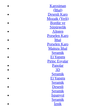
Karosiman
(İthal)
Desenli Karo
Mozaik (Yerli)
Bordür ve
Süpürgelik
Altıgen
Porselen Karo
İthal
Porselen Karo
Mainzu İthal
Seramik
El Yapımı
Pirinç Eşyalar
Panolar
3D
Seramik
El Yapımı
Seramik
Desenli
Seramik
İspanyol
Seramik
İznik