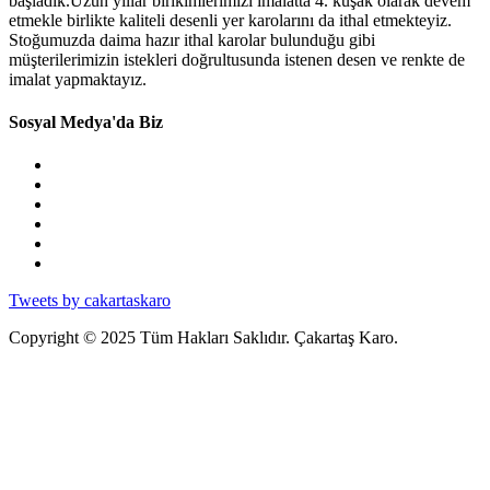
başladık.Uzun yıllar birikimlerimizi imalatta 4. kuşak olarak devem
etmekle birlikte kaliteli desenli yer karolarını da ithal etmekteyiz.
Stoğumuzda daima hazır ithal karolar bulunduğu gibi
müşterilerimizin istekleri doğrultusunda istenen desen ve renkte de
imalat yapmaktayız.
Sosyal Medya'da Biz
Tweets by cakartaskaro
Copyright © 2025 Tüm Hakları Saklıdır. Çakartaş Karo.