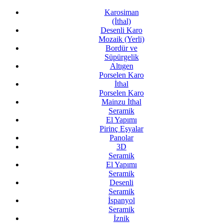
Karosiman
(İthal)
Desenli Karo
Mozaik (Yerli)
Bordür ve
Süpürgelik
Altıgen
Porselen Karo
İthal
Porselen Karo
Mainzu İthal
Seramik
El Yapımı
Pirinç Eşyalar
Panolar
3D
Seramik
El Yapımı
Seramik
Desenli
Seramik
İspanyol
Seramik
İznik