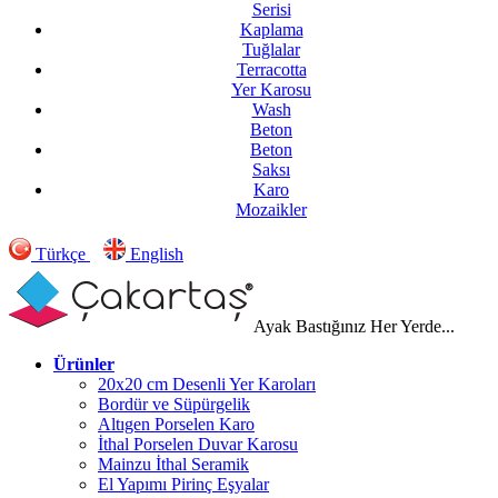
Serisi
Kaplama
Tuğlalar
Terracotta
Yer Karosu
Wash
Beton
Beton
Saksı
Karo
Mozaikler
Türkçe
English
Ayak Bastığınız Her Yerde...
Ürünler
20x20 cm Desenli Yer Karoları
Bordür ve Süpürgelik
Altıgen Porselen Karo
İthal Porselen Duvar Karosu
Mainzu İthal Seramik
El Yapımı Pirinç Eşyalar