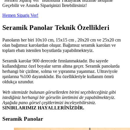
"Hemen Sipariş Ver" Butonuna Tıklayarak Bizimle İletişime
Geçebilir ve Anında Siparişinizi İletebilirsiniz!
Hemen Sipariş Ver!
Seramik Panolar Teknik Özellikleri
Panoların her biri 10x10 cm, 15x15 cm , 20x20 cm ve 25x20 cm
olan bağımsız karolardan oluşur. Bağımsız seramik karoları ve
toplam ebatı istenilen boyutlarda yapabilmekteyiz.
Seramik karolar 900 derecede fırınlanmaktadır. Bu sayede
kullandığımız özel boyalar sırrın altına geçer. Seramik panolarda
herhangi bir çizilme, solma ve yıpranma yaşanmaz. Ultraviyole
ışınlarına %100 dayanıklıdır. Bu özellikleriyle kullanım ömrü
oldukça uzundur.
Web sitemizde bulunan görsellerden birini seçebileceğiniz gibi
istediğiniz herhangi bir görselin üretimini de yapabilmekteyiz.
Aşağıda pano görsel çeşitlerimizi inceleyebilirsiniz.
SINIRLARIMIZ HAYALLERİNİZDİR.
Seramik Panolar