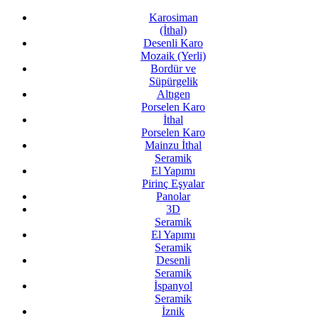
Karosiman
(İthal)
Desenli Karo
Mozaik (Yerli)
Bordür ve
Süpürgelik
Altıgen
Porselen Karo
İthal
Porselen Karo
Mainzu İthal
Seramik
El Yapımı
Pirinç Eşyalar
Panolar
3D
Seramik
El Yapımı
Seramik
Desenli
Seramik
İspanyol
Seramik
İznik