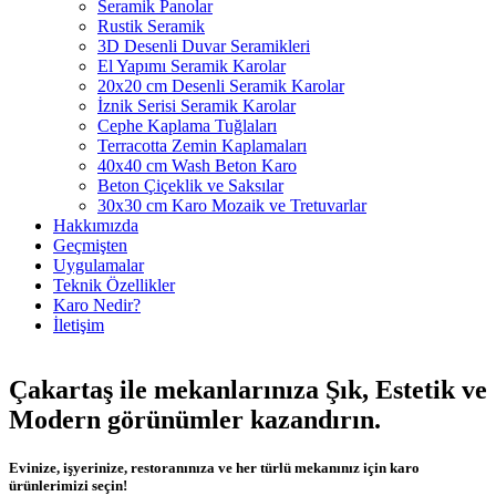
Seramik Panolar
Rustik Seramik
3D Desenli Duvar Seramikleri
El Yapımı Seramik Karolar
20x20 cm Desenli Seramik Karolar
İznik Serisi Seramik Karolar
Cephe Kaplama Tuğlaları
Terracotta Zemin Kaplamaları
40x40 cm Wash Beton Karo
Beton Çiçeklik ve Saksılar
30x30 cm Karo Mozaik ve Tretuvarlar
Hakkımızda
Geçmişten
Uygulamalar
Teknik Özellikler
Karo Nedir?
İletişim
Çakartaş ile mekanlarınıza
Şık
,
Estetik
ve
Modern
görünümler kazandırın.
Evinize, işyerinize, restoranınıza ve her türlü mekanınız için karo
ürünlerimizi seçin!