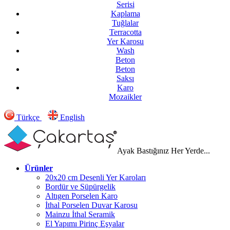
Serisi
Kaplama
Tuğlalar
Terracotta
Yer Karosu
Wash
Beton
Beton
Saksı
Karo
Mozaikler
Türkçe
English
Ayak Bastığınız Her Yerde...
Ürünler
20x20 cm Desenli Yer Karoları
Bordür ve Süpürgelik
Altıgen Porselen Karo
İthal Porselen Duvar Karosu
Mainzu İthal Seramik
El Yapımı Pirinç Eşyalar